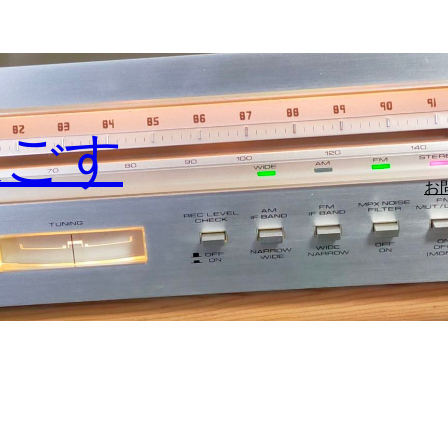
過ごす
お