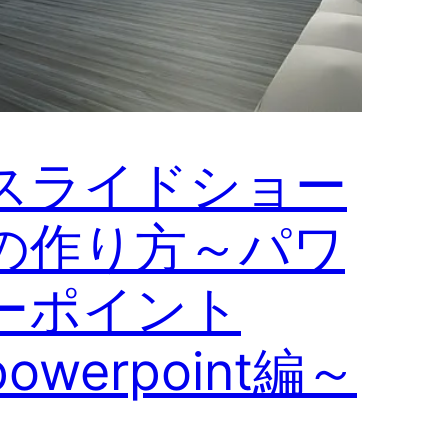
スライドショー
の作り方～パワ
ーポイント
powerpoint編～