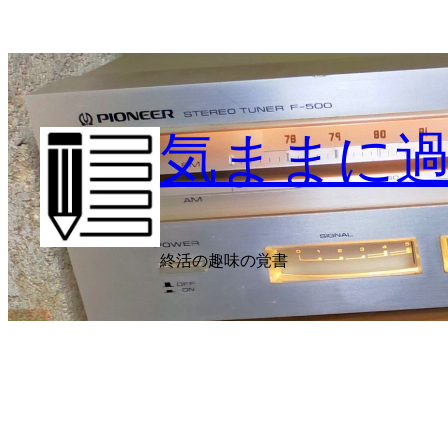
内
容
を
ス
キ
気ままに
ッ
プ
終活の趣味の覚書