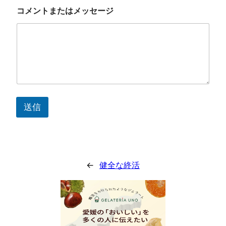
ま
た
コメントまたはメッセージ
は
メ
ッ
セ
ー
ジ
名
前
送信
←
健全な終活