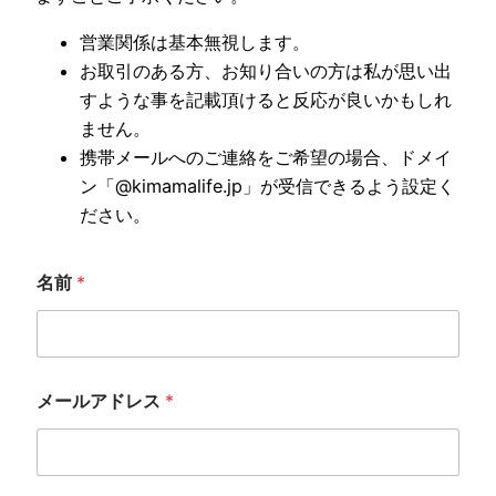
営業関係は基本無視します。
お取引のある方、お知り合いの方は私が思い出
すような事を記載頂けると反応が良いかもしれ
ません。
携帯メールへのご連絡をご希望の場合、ドメイ
ン「@kimamalife.jp」が受信できるよう設定く
ださい。
メ
名前
*
ー
ル
ア
ド
レ
ス
メールアドレス
*
コ
メ
ン
ト