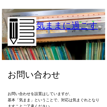
内
容
を
気ままに過ごす
ス
キ
ッ
プ
終活の趣味の覚書
お問い合わせ
お問い合わせを設置はしていますが、
基本「気まま」ということで、対応は気まぐれとなり
ますことご了承ください。