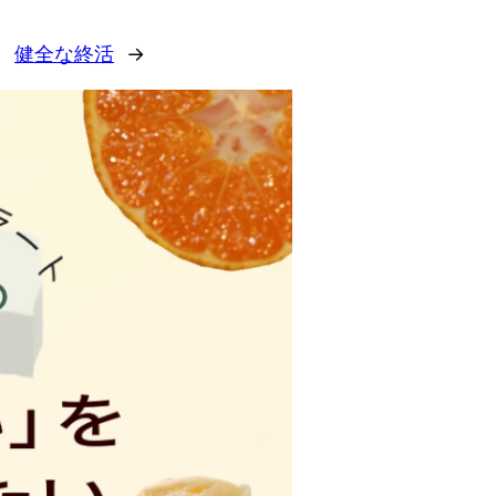
健全な終活
→