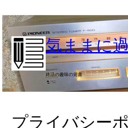
内
容
を
ス
キ
気ままに
ッ
プ
終活の趣味の覚書
プライバシー