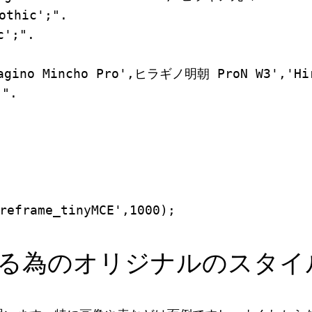
hic';".

;".

o Mincho Pro',ヒラギノ明朝 ProN W3','Hirag
.

reframe_tinyMCE',1000);
る為のオリジナルのスタイ