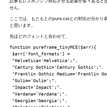
記事もレスポンシブ対応させる必要が多々あると思
せん。
ここでは、もともとのpure.cssとの対比が
と思います。
先ほどのフォントと合わせて、
function pureframe_tinyMCE($arr){

 $arr['font_formats'] =

 "Helvetica='Helvetica';".

 "Century Gothic='Century Gothic';".

 "Franklin Gothic Medium='Franklin Go
 "Gulim='Gulim';".

 "Impact='Impact';".

 "Verdana='Verdana';".

 "Georgia='Georgia';".
