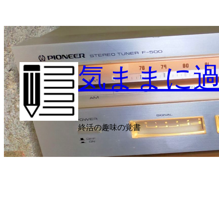
内
容
を
ス
キ
気ままに
ッ
プ
終活の趣味の覚書