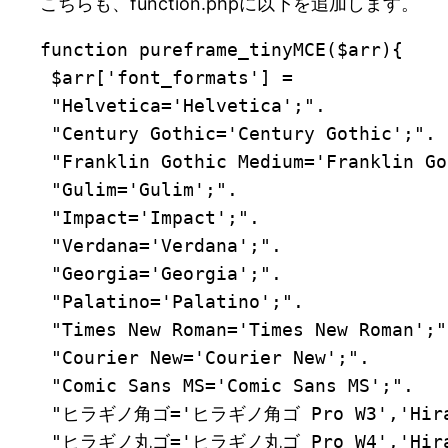
こちらも、function.phpに以下を追加します。
function pureframe_tinyMCE($arr){

 $arr['font_formats'] =

 "Helvetica='Helvetica';".

 "Century Gothic='Century Gothic';".

 "Franklin Gothic Medium='Franklin Go
 "Gulim='Gulim';".

 "Impact='Impact';".

 "Verdana='Verdana';".

 "Georgia='Georgia';".

 "Palatino='Palatino';".

 "Times New Roman='Times New Roman';".
 "Courier New='Courier New';".

 "Comic Sans MS='Comic Sans MS';".

 "ヒラギノ角ゴ='ヒラギノ角ゴ Pro W3','Hiragin
 "ヒラギノ丸ゴ='ヒラギノ丸ゴ Pro W4','Hiragin