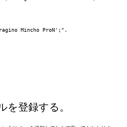
ino Mincho ProN';".

ルを登録する。