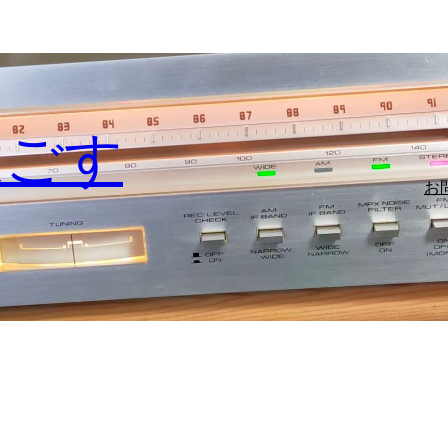
過ごす
お