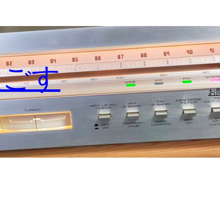
過ごす
お