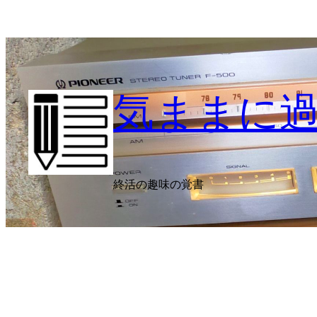
内
容
を
ス
キ
気ままに
ッ
プ
終活の趣味の覚書