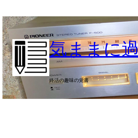
内
容
を
ス
キ
気ままに
ッ
プ
終活の趣味の覚書