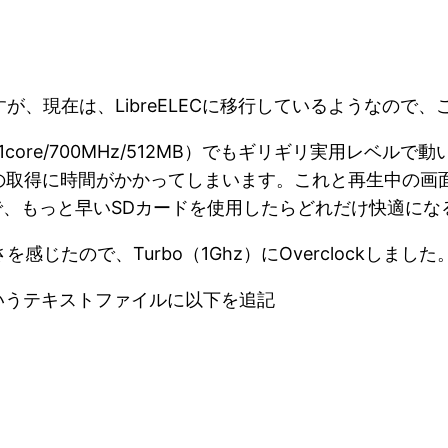
すが、現在は、LibreELECに移行しているようなの
yPi（1core/700MHz/512MB）でもギリギリ実用
の取得に時間がかかってしまいます。これと再生中の画
GHz/1GB）で、もっと早いSDカードを使用したらどれだけ
じたので、Turbo（1Ghz）にOverclockしました
」というテキストファイルに以下を追記