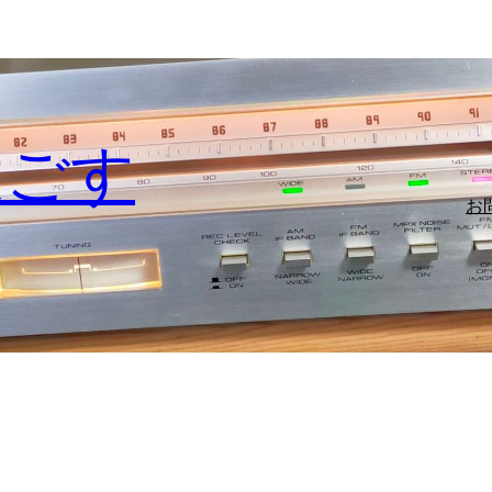
過ごす
お