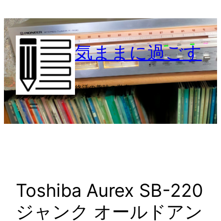
内
容
を
気ままに過ごす
ス
キ
ッ
プ
終活の趣味の覚書
Toshiba Aurex SB-220
ジャンク オールドアン