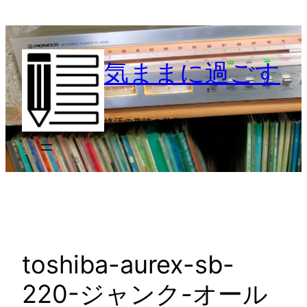
内
容
を
気ままに過ごす
ス
キ
ッ
プ
終活の趣味の覚書
toshiba-aurex-sb-
220-ジャンク-オール