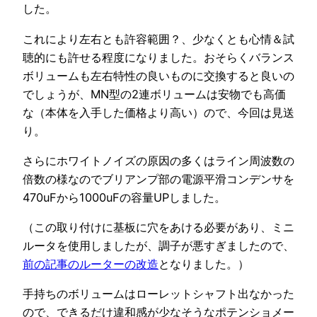
した。
これにより左右とも許容範囲？、少なくとも心情＆試
聴的にも許せる程度になりました。おそらくバランス
ボリュームも左右特性の良いものに交換すると良いの
でしょうが、MN型の2連ボリュームは安物でも高価
な（本体を入手した価格より高い）ので、今回は見送
り。
さらにホワイトノイズの原因の多くはライン周波数の
倍数の様なのでブリアンプ部の電源平滑コンデンサを
470uFから1000uFの容量UPしました。
（この取り付けに基板に穴をあける必要があり、ミニ
ルータを使用しましたが、調子が悪すぎましたので、
前の記事のルーターの改造
となりました。）
手持ちのボリュームはローレットシャフト出なかった
ので、できるだけ違和感が少なそうなポテンショメー