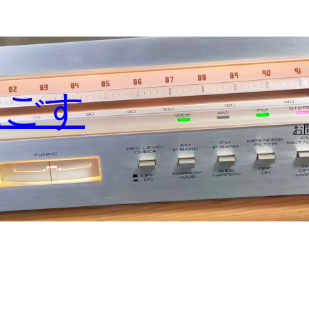
過ごす
お