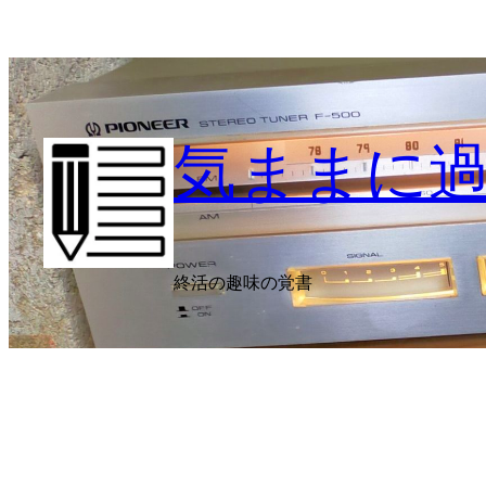
内
容
を
ス
キ
気ままに
ッ
プ
終活の趣味の覚書