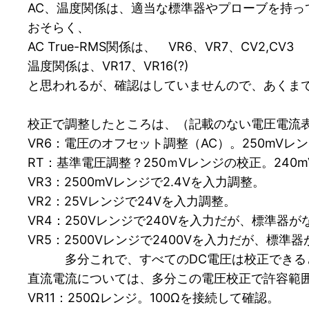
AC、温度関係は、適当な標準器やプローブを持っ
おそらく、
AC True-RMS関係は、 VR6、VR7、CV2,CV3
温度関係は、VR17、VR16(?)
と思われるが、確認はしていませんので、あくま
校正で調整したところは、（記載のない電圧電流表
VR6：電圧のオフセット調整（AC）。250mV
RT：基準電圧調整？250ｍVレンジの校正。240
VR3：2500mVレンジで2.4Vを入力調整。
VR2：25Vレンジで24Vを入力調整。
VR4：250Vレンジで240Vを入力だが、標準器がな
VR5：2500Vレンジで2400Vを入力だが、標準器
多分これで、すべてのDC電圧は校正できると
直流電流については、多分この電圧校正で許容範
VR11：250Ωレンジ。100Ωを接続して確認。