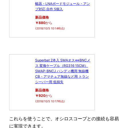
幅器・LNAボードモジュール・アン
プ対応 自作 5個入
新品価格
￥880
から
(2018/10/5 10:14時点)
Superbat 2本入 SMAオス⇔BNCメ
ス 変換ケーブル（RG316 15CM）
SMAP-BNCJ ハンディ機用 無線機
CB・アマチュア無線など用 トラン
シーバー用 低損失
新品価格
￥920
から
(2018/10/5 10:17時点)
これらを使うことで、オシロスコープとの接続も容易
に実現できます。