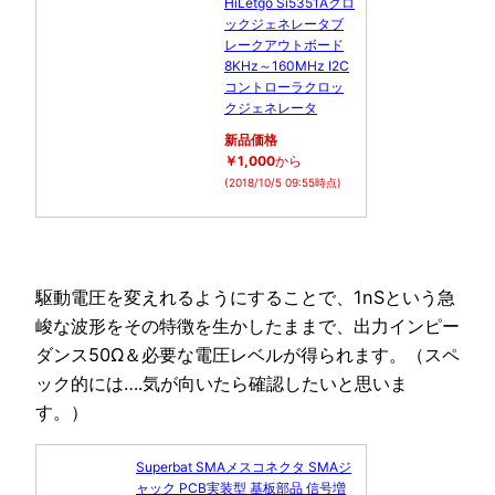
HiLetgo Si5351Aクロ
ックジェネレータブ
レークアウトボード
8KHz～160MHz I2C
コントローラクロッ
クジェネレータ
新品価格
￥1,000
から
(2018/10/5 09:55時点)
駆動電圧を変えれるようにすることで、1nSという急
峻な波形をその特徴を生かしたままで、出力インピー
ダンス50Ω＆必要な電圧レベルが得られます。（スペ
ック的には….気が向いたら確認したいと思いま
す。）
Superbat SMAメスコネクタ SMAジ
ャック PCB実装型 基板部品 信号増