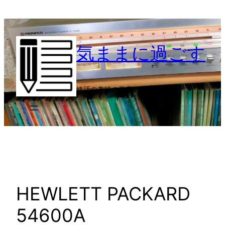
内
容
を
気ままに過ごす
ス
キ
ッ
プ
終活の趣味の覚書
HEWLETT PACKARD
54600A