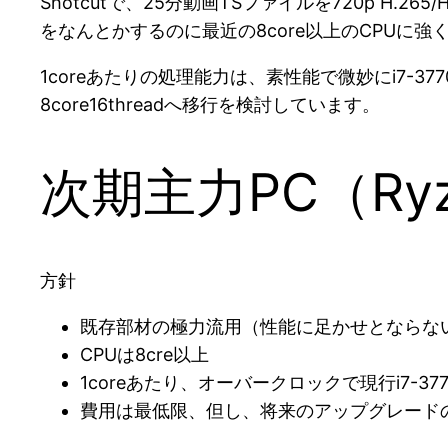
Shotcutで、25分動画TSファイルを720p H
をなんとかするのに最近の8core以上のCPUに強
1coreあたりの処理能力は、素性能で微妙にi7-3
8core16threadへ移行を検討しています。
次期主力PC（Ry
方針
既存部材の極力流用（性能に足かせとならな
CPUは8cre以上
1coreあたり、オーバークロックで現行i7-37
費用は最低限、但し、将来のアップグレード