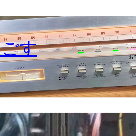
過ごす
お