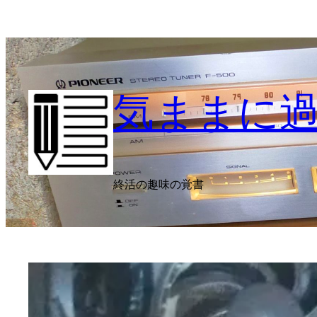
内
容
を
ス
キ
気ままに
ッ
プ
終活の趣味の覚書