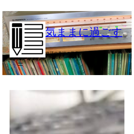
内
容
を
気ままに過ごす
ス
キ
ッ
プ
終活の趣味の覚書